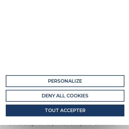
Matelas adulte I Novo 101
Fiche Produit relative aux qualités et
caractéristiques environnementales
QUALITÉS ET CARACTÉRISTIQUES
ENVIRONNEMENTALES DU MEUBLE
Ce produit comporte au moins 7% de matières
recyclées.
PERSONALIZE
Recyclabilité du produit : Majoritairement
Recyclable
DENY ALL COOKIES
QUALITÉS ET CARACTÉRISTIQUES
TOUT ACCEPTER
ENVIRONNEMENTALES DE L’EMBALLAGE
L'emballage de ce produit comporte au moins