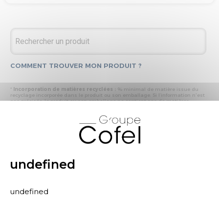
COMMENT TROUVER MON PRODUIT ?
*
Incorporation de matières recyclées :
% minimal de matière issue du
recyclage incorporée dans le produit ou son emballage. Si l’information n'est
pas précisée, le produit ou son emballage ne contient pas de matières
recyclées.
X
* Recyclabilité :
- « produit ou emballage majoritairement recyclable » : la matière recyclée
produite par les processus de recyclage mis en œuvre représente plus de 50
% en masse du déchet collecté
- « produit ou emballage entièrement recyclable » : la matière recyclée
produite par les processus de recyclage mis en œuvre représente plus de 95
% en masse du déchet collecté
undefined
* Primes et pénalités appliquées au produit :
nous déclarons dans cette
rubrique les primes et pénalités déclarées à ECOMAISON et CITEO (Eco
organismes français) lors de la déclaration annuelle de nos produits.
undefined