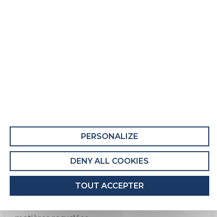
Ensemble literie 5eme Set
COMPOSANT 1 : M 5EME SET
Ce composant comporte au moins 5% de
matières recyclées.
Recyclabilité du composant : Majoritairement
Recyclable
PERSONALIZE
EMBALLAGE DU COMPOSANT
Recyclabilité de l'emballage : Entièrement
DENY ALL COOKIES
recyclable
TOUT ACCEPTER
COMPOSANT 2 : SP UNIC BULTEX
Ce composant comporte au moins 6% de