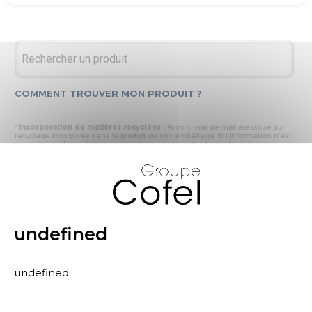
COMMENT TROUVER MON PRODUIT ?
*
Incorporation de matières recyclées :
% minimal de matière issue du
recyclage incorporée dans le produit ou son emballage. Si l’information n'est
pas précisée, le produit ou son emballage ne contient pas de matières
recyclées.
X
* Recyclabilité :
- « produit ou emballage majoritairement recyclable » : la matière recyclée
produite par les processus de recyclage mis en œuvre représente plus de 50
% en masse du déchet collecté
- « produit ou emballage entièrement recyclable » : la matière recyclée
produite par les processus de recyclage mis en œuvre représente plus de 95
% en masse du déchet collecté
undefined
* Primes et pénalités appliquées au produit :
nous déclarons dans cette
rubrique les primes et pénalités déclarées à ECOMAISON et CITEO (Eco
organismes français) lors de la déclaration annuelle de nos produits.
undefined