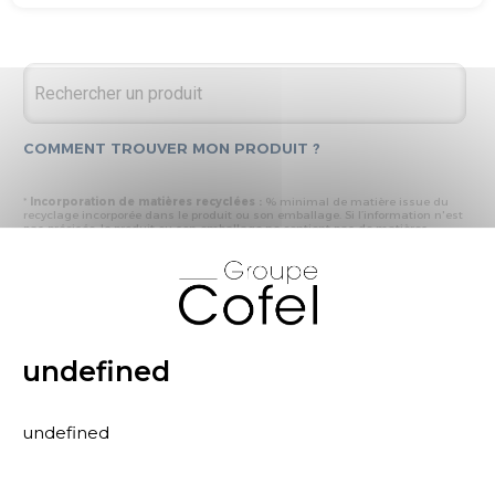
COMMENT TROUVER MON PRODUIT ?
*
Incorporation de matières recyclées :
% minimal de matière issue du
recyclage incorporée dans le produit ou son emballage. Si l’information n'est
pas précisée, le produit ou son emballage ne contient pas de matières
recyclées.
X
* Recyclabilité :
- « produit ou emballage majoritairement recyclable » : la matière recyclée
produite par les processus de recyclage mis en œuvre représente plus de 50
% en masse du déchet collecté
- « produit ou emballage entièrement recyclable » : la matière recyclée
produite par les processus de recyclage mis en œuvre représente plus de 95
% en masse du déchet collecté
undefined
* Primes et pénalités appliquées au produit :
nous déclarons dans cette
rubrique les primes et pénalités déclarées à ECOMAISON et CITEO (Eco
organismes français) lors de la déclaration annuelle de nos produits.
undefined